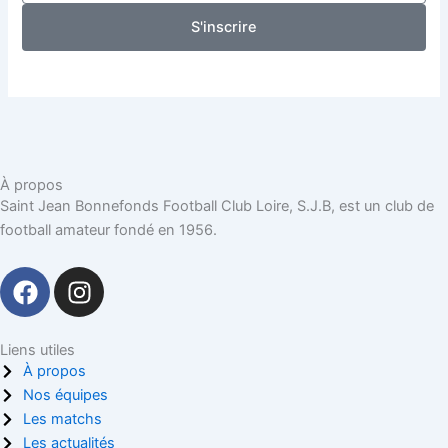
S'inscrire
À propos
Saint Jean Bonnefonds Football Club Loire, S.J.B, est un club de
football amateur fondé en 1956.
F
I
a
n
c
s
e
t
Liens utiles
À propos
b
a
Nos équipes
o
g
Les matchs
o
r
Les actualités