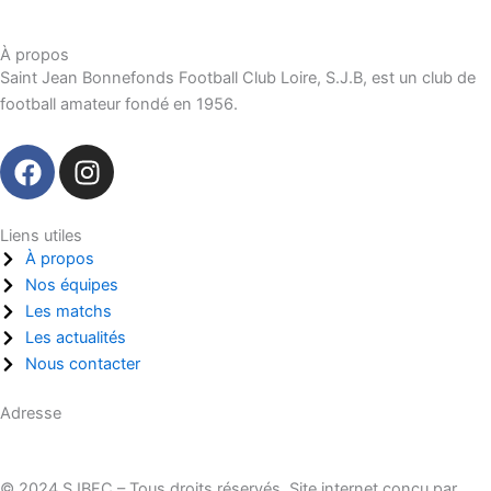
À propos
Saint Jean Bonnefonds Football Club Loire, S.J.B, est un club de
football amateur fondé en 1956.
F
I
a
n
c
s
e
t
Liens utiles
À propos
b
a
Nos équipes
o
g
Les matchs
o
r
Les actualités
k
a
Nous contacter
m
Adresse
10 Rue Claude Desgoutte, 42650 Saint-Jean-Bonnefonds
© 2024 SJBFC – Tous droits réservés. Site internet conçu par